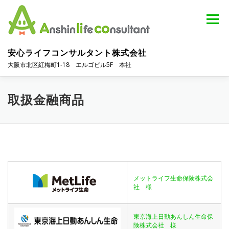
コ
ン
メニュー
テ
ン
ツ
安心ライフコンサルタント株式会社
へ
大阪市北区紅梅町1-18 エルゴビル5F 本社
ス
キ
ッ
TOP
選ばれる理由
私たちの考え方
プ
取扱金融商品
取扱金融商品
お問い合せ
お知らせ
メットライフ生命保険株式会
社 様
東京海上日動あんしん生命保
険株式会社 様