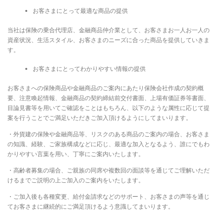
お客さまにとって最適な商品の提供
当社は保険の乗合代理店、金融商品仲介業として、お客さまお一人お一人の
資産状況、生活スタイル、お客さまのニーズに合った商品を提供していきま
す。
お客さまにとってわかりやすい情報の提供
お客さまへの保険商品や金融商品のご案内にあたり保険会社作成の契約概
要、注意喚起情報、金融商品の契約締結前交付書面、上場有価証券等書面、
目論見書等を用いてご確認をことはもちろん、以下のような属性に応じて提
案を行うことでご満足いただきご加入頂けるようにしてまいります。
・外貨建の保険や金融商品等、リスクのある商品のご案内の場合、お客さま
の知識、経験、ご家族構成などに応じ、最適な加入となるよう、誰にでもわ
かりやすい言葉を用い、丁寧にご案内いたします。
・高齢者募集の場合、ご親族の同席や複数回の面談等を通じてご理解いただ
けるまでご説明の上ご加入のご案内をいたします。
・ご加入後も各種変更、給付金請求などのサポート、お客さまの声等を通じ
てお客さまに継続的にご満足頂けるよう意識してまいります。