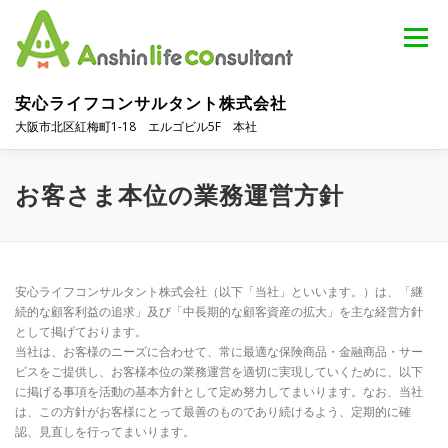
コ
ン
メニュー
テ
ン
ツ
安心ライフコンサルタント株式会社
へ
大阪市北区紅梅町1-18 エルゴビル5F 本社
ス
キ
ッ
TOP
選ばれる理由
私たちの考え方
プ
お客さま本位の業務運営方針
取扱金融商品
お問い合せ
お知らせ
安心ライフコンサルタント株式会社（以下「当社」といいます。）は、「継
続的な顧客利益の追求」及び「中長期的な顧客資産の拡大」を主な経営方針
として掲げております。
当社は、お客様のニーズに合わせて、常に最適な保険商品・金融商品・サー
ビスをご提供し、お客様本位の業務運営を適切に実現していくために、以下
に掲げる事項を活動の基本方針として定め努力してまいります。なお、当社
は、この方針がお客様にとって最善のものであり続けるよう、定期的に確
認、見直しを行ってまいります。